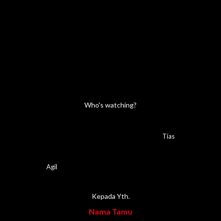
Who's watching?
Tias
Agil
Kepada Yth.
Nama Tamu