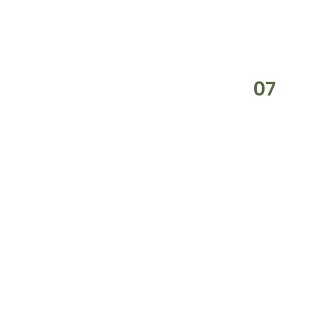
07
SEP
20
24
SAIFUL & WINDA