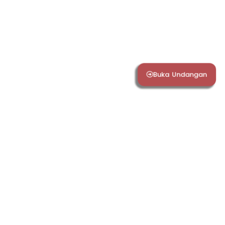
Kepada Yth. Bapak/Ibu/Sdr/i
NAMA TAMU
Buka Undangan