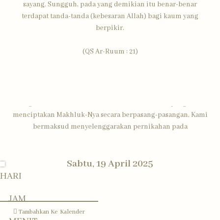
sayang. Sungguh, pada yang demikian itu benar-benar
terdapat tanda-tanda (kebesaran Allah) bagi kaum yang
berpikir.
(QS Ar-Ruum : 21)
Assalamu'alaikum Wr. Wb.
Dengan memohon Rahmat dan Ridho Allah SWT yang telah
menciptakan Makhluk-Nya secara berpasang-pasangan, Kami
bermaksud menyelenggarakan pernikahan pada
Sabtu, 19 April 2025
Putri Kedua dari
HARI
Alm. Bapak Danang Wiyata
& Almh. Ibu Sitin Ismiyatun
JAM
Putra Pertama dari
Tambahkan Ke Kalender