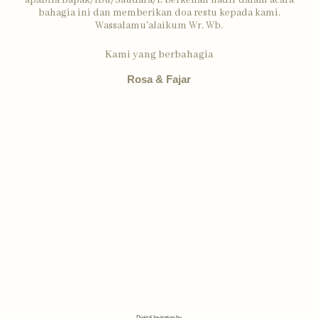
apabila Bapak/Ibu/Saudara/i, berkenan hadir dalam acara
bahagia ini dan memberikan doa restu kepada kami.
Wassalamu'alaikum Wr. Wb.
Kami yang berbahagia
Rosa & Fajar
Digital Invitation by