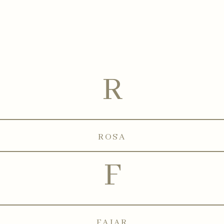
R
ROSA
F
FAJAR