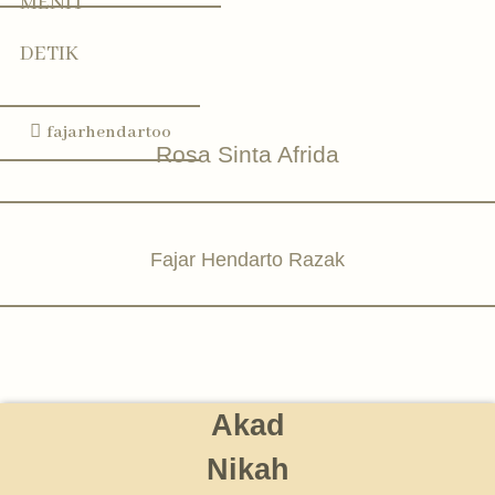
MENIT
Bapak Sutopo & Ibu Suharwati
rosasinta
DETIK
fajarhendartoo
Rosa Sinta Afrida
Fajar Hendarto Razak
Akad
Nikah