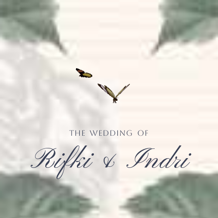
The Wedding of
Rifki & Indri