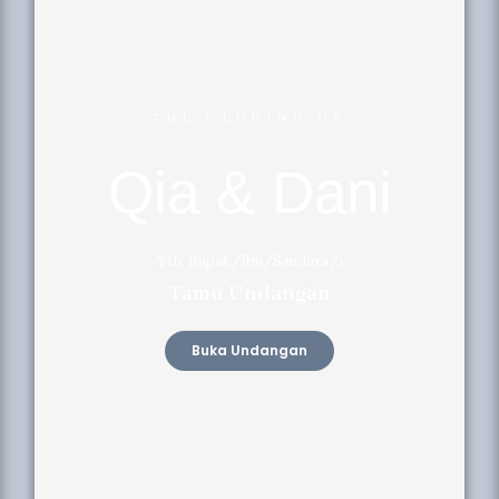
THE WEDDING OF
Qia & Dani
Yth. Bapak/Ibu/Saudara/i
Tamu Undangan
Buka Undangan