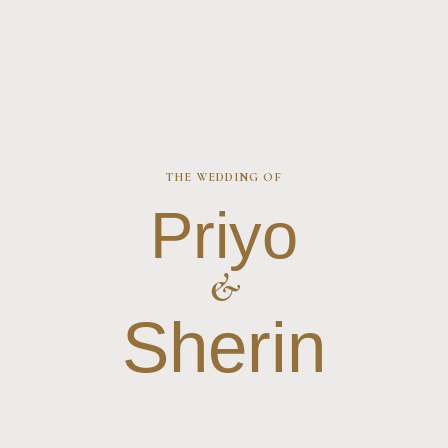
THE WEDDING OF
Priyo
&
Sherin