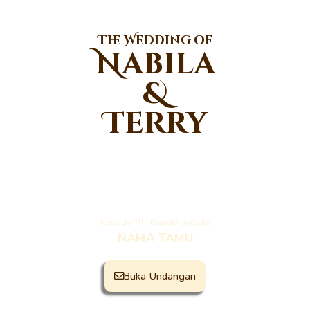
The Wedding of
Nabila
&
Terry
Kepada Yth. Bapak/Ibu/Sdr/i
NAMA TAMU
Buka Undangan