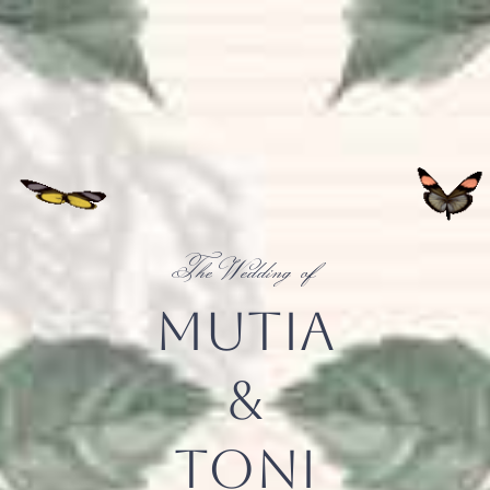
The Wedding of
Mutia
&
Toni