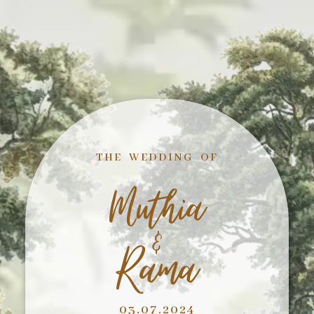
THE WEDDING OF
Muthia
&
Rama
03.07.2024