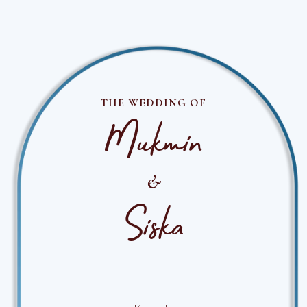
THE WEDDING OF
Mukmin
&
Siska