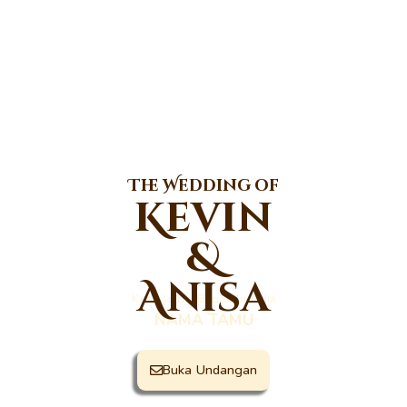
The Wedding of
Kevin
&
Anisa
Kepada Yth. Bapak/Ibu/Sdr/i
NAMA TAMU
Buka Undangan