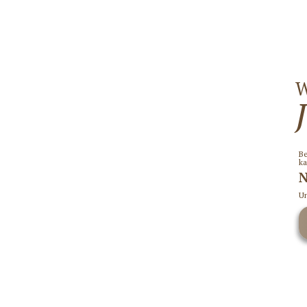
W
Be
ka
Un