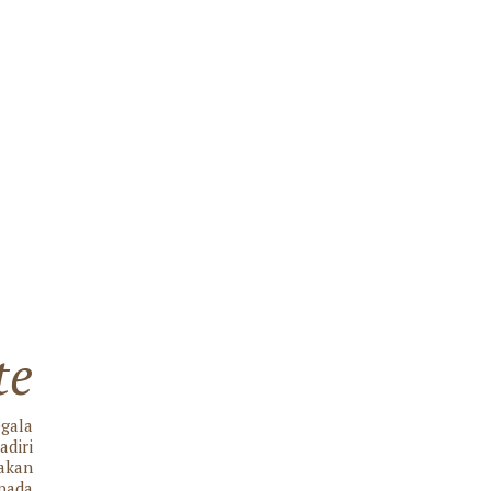
te
egala
adiri
 akan
pada