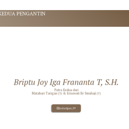
EDUA PENGANTIN
Briptu Joy Iga Frananta T, S.H.
Putra Kedua dari
Matahari Tarigan (†) & Ernawati Br Sinuhaji (†)
joytarigan_09