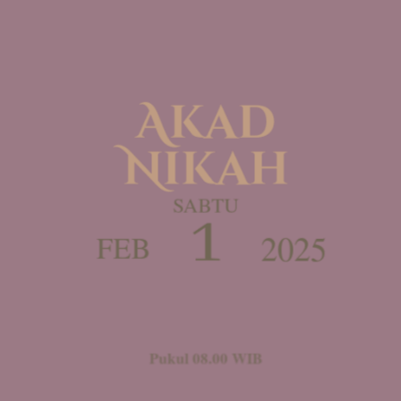
Akad
Nikah
SABTU
1
2025
FEB
Pukul 08.00 WIB
Bertempat di
Kusuma Sahid Prince Hotel Solo