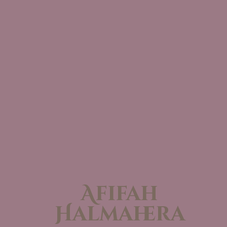
Afifah
Halmahera