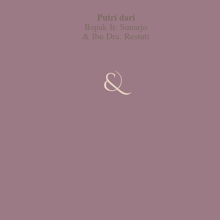
Putri dari
Bapak Ir. Sunarjo
& Ibu Dra. Restuti
&