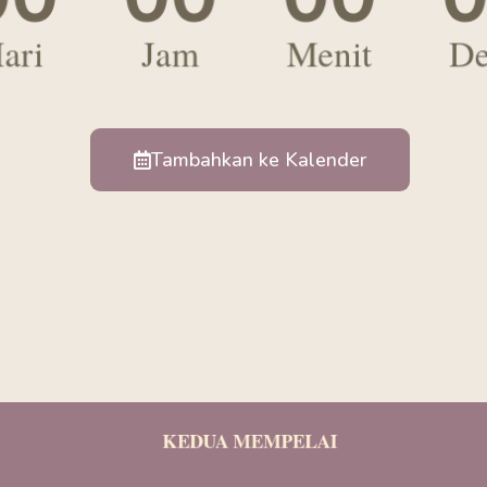
ari
Jam
Menit
De
Tambahkan ke Kalender
Muhammad
Fadli Alhakim
Putra dari
Bapak Fatchurofiq &
Ibu Hesti Purnaningsih
KEDUA MEMPELAI