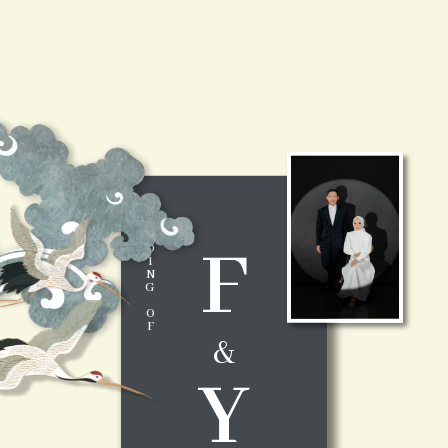
W
E
D
F
D
I
N
G
O
F
&
Y