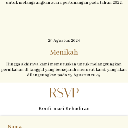
untuk melangsungkan acara pertunangan pada tahun 2022.
29 Agustus 2024
Menikah
Hingga akhirnya kami memutuskan untuk melangsungkan
Wedding Gift
pernikahan di tanggal yang bersejarah menurut kami, yang akan
dilangsungkan pada 29 Agustus 2024.
Do'a restu keluarga, sahabat, serta rekan-rekan semua di
RSVP
pernikahan kami sudah sangat cukup sebagai hadiah, tetapi jika
memberi merupakan tanda kasih, kami dengan senang hati
menerimanya dan tentunya semakin melengkapi kebahagiaan
kami.
Konfirmasi Kehadiran
Klik Disini
Nama