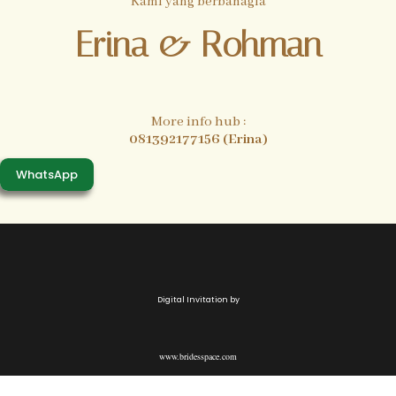
Kami yang berbahagia
Erina & Rohman
More info hub :
081392177156 (Erina)
WhatsApp
Digital Invitation by
www.bridesspace.com