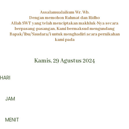
Assalamualaikum Wr. Wb.
Dengan memohon Rahmat dan Ridho
Allah SWT yang telah menciptakan makhluk-Nya secara
berpasang-pasangan, Kami bermaksud mengundang
Bapak/Ibu/Saudara/i untuk menghadiri acara pernikahan
kami pada
Kamis, 29 Agustus 2024
HARI
Erina Yanuar Ariski
Rohmani
JAM
(Alamat : Bojong, Pekalongan)
(Alamat : Petungkriyono, Pekalongan)
MENIT