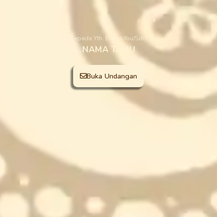
Kepada Yth. Bapak/Ibu/Sdr/i
NAMA TAMU
Buka Undangan