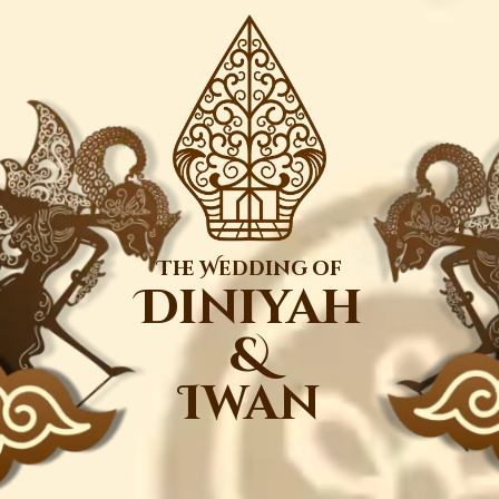
The Wedding of
Diniyah
&
Iwan