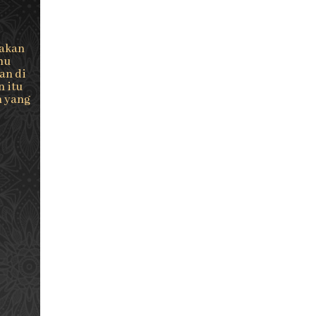
takan
mu
an di
n itu
m yang