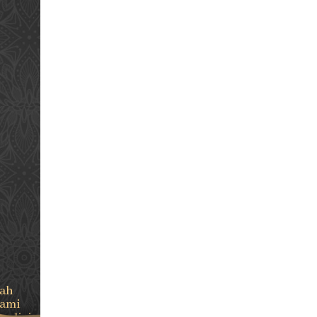
lah
Kami