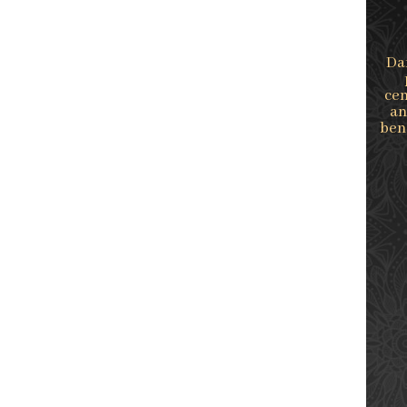
Da
cen
an
ben