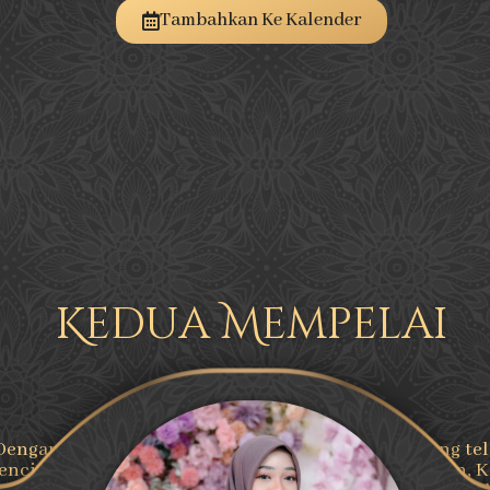
Tambahkan Ke Kalender
Kedua Mempelai
Assalamualaikum Wr. Wb.
Dengan memohon Rahmat dan Ridho Allah SWT yang te
enciptakan makhluk-Nya secara berpasang-pasangan, 