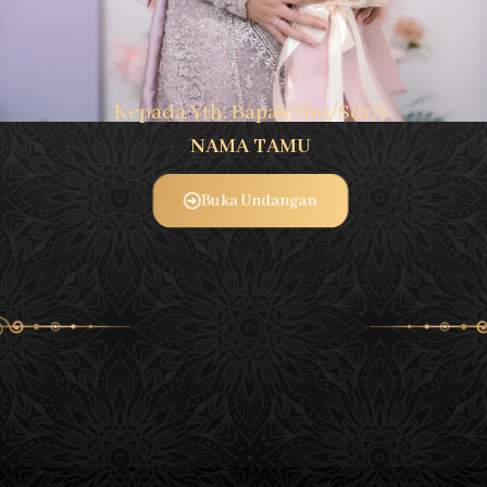
#NIKahsamaFINO
Kepada Yth. Bapak/Ibu/Sdr/i
NAMA TAMU
Buka Undangan