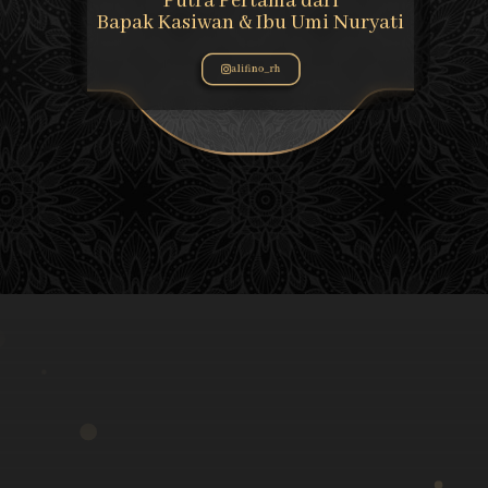
Putra Pertama dari
Bapak Kasiwan & Ibu Umi Nuryati
alifino_rh