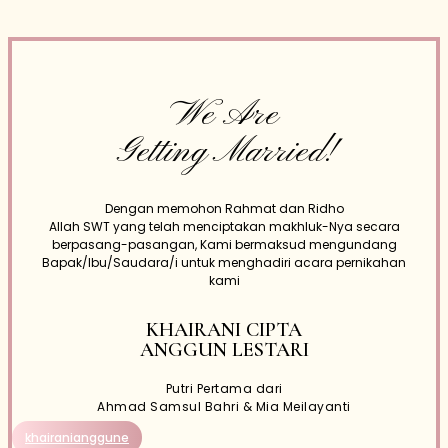
We Are
Getting Married!
Dengan memohon Rahmat dan Ridho
Allah SWT yang telah menciptakan makhluk-Nya secara
berpasang-pasangan, Kami bermaksud mengundang
Bapak/Ibu/Saudara/i untuk menghadiri acara pernikahan
kami
KHAIRANI CIPTA
ANGGUN LESTARI
Putri Pertama dari
Ahmad Samsul Bahri & Mia Meilayanti
khairanianggune