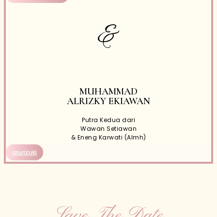
&
MUHAMMAD
ALRIZKY EKIAWAN
Putra Kedua dari
Wawan Setiawan
& Eneng Karwati (Almh)
arurizuki
Save The Date