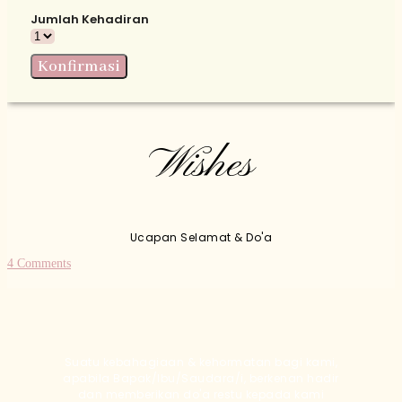
Jumlah Kehadiran
Konfirmasi
Wishes
Ucapan Selamat & Do'a
4
Comments
Suatu kebahagiaan & kehormatan bagi kami,
apabila Bapak/Ibu/Saudara/i, berkenan hadir
dan memberikan do'a restu kepada kami