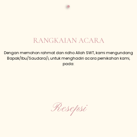
RANGKAIAN ACARA
Dengan memohon rahmat dan ridho Allah SWT, kami mengundang
Bapak/Ibu/Saudara/i, untuk menghadiri acara pernikahan kami,
pada:
Resepsi