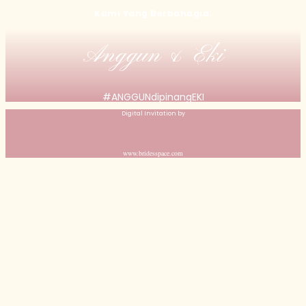
Kami Yang Berbahagia,
Anggun & Eki
#ANGGUNdipinangEKI
Digital Invitation by
www.bridesspace.com