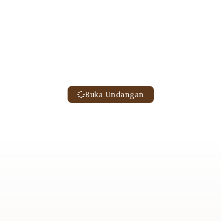
Kepada Yth: Bpk/Ibu/Saudara/I
Tamu Undangan
*Mohon Maaf Apabila Ada Kesalahan Penulisan Nama/gelar
Buka Undangan