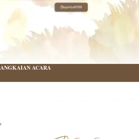
ajysetya9098
ANGKAIAN ACARA