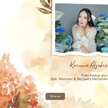
Karunia Alzah
Putri Kedua d
Bpk. Musrowi & Ibu Laely Maftu
alsa.azrr