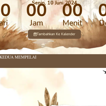
00
00
00
Senin, 10 Juni 2024
ari
Jam
Menit
D
Tambahkan Ke Kalender
KEDUA MEMPELAI