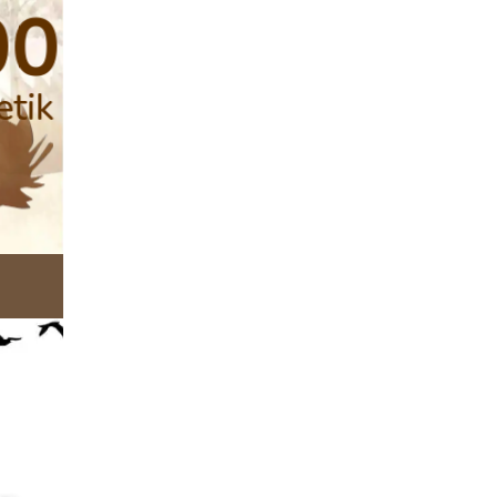
00
etik