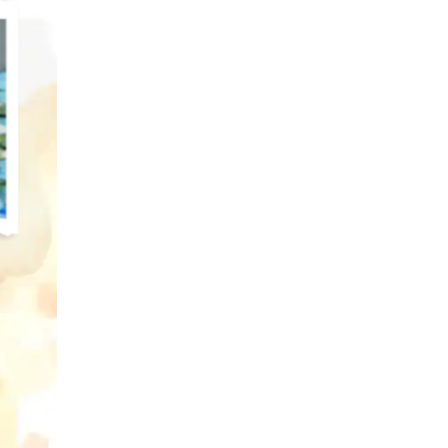
ra
ari
hah