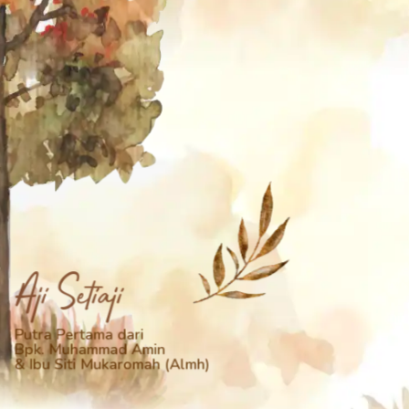
Aji Setiaji
Putra Pertama dari
Bpk. Muhammad Amin
& Ibu Siti Mukaromah (Almh)