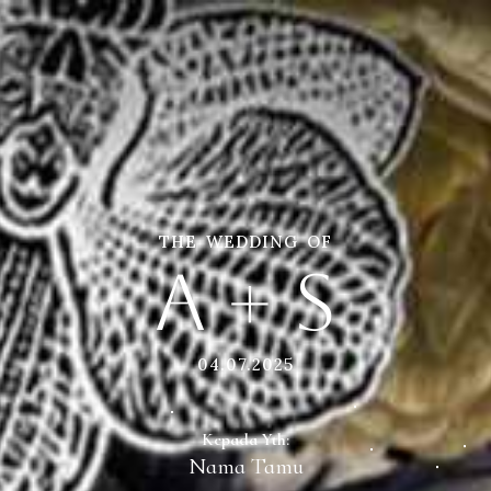
THE WEDDING OF
A + S
04.07.2025
Kepada Yth:
Nama Tamu